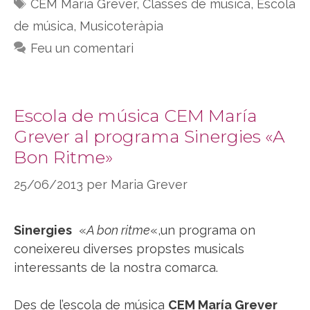
Etiquetes
CEM María Grever
,
Classes de música
,
Escola
de música
,
Musicoteràpia
Feu un comentari
Escola de música CEM María
Grever al programa Sinergies «A
Bon Ritme»
25/06/2013
per
Maria Grever
Sinergies
«
A bon ritme
«,un programa on
coneixereu diverses propstes musicals
interessants de la nostra comarca.
Des de l’escola de música
CEM María Grever