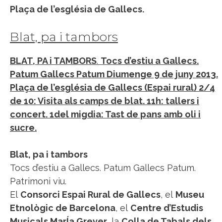
Plaça de l’església de Gallecs.
Blat, pa i tambors
BLAT, PA i TAMBORS
.
Tocs d’estiu a Gallecs.
Patum Gallecs Patum Diumenge 9 de juny 2013.
Plaça de l’església de Gallecs (Espai rural) 2/4
de 10: Visita als camps de blat. 11h: tallers i
concert. 1del migdia: Tast de pans amb oli i
sucre.
Blat, pa i tambors
Tocs d’estiu a Gallecs. Patum Gallecs Patum.
Patrimoni viu.
El
Consorci Espai Rural de Gallecs
, el
Museu
Etnològic de Barcelona
, el
Centre d’Estudis
Musicals MarÍa Grever
, la
Colla de Tabals dels