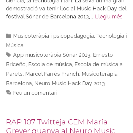
ciència, la tecnologia i l’art. La seva última gran
demostració va tenir lloc al Music Hack Day del
festival Sónar de Barcelona 2013, …
Llegiu més
Categories
Musicoteràpia i psicopedagogia
,
Tecnologia i
Música
Etiquetes
App musicoteràpia Sónar 2013
,
Ernesto
Briceño
,
Escola de música
,
Escola de música a
Parets
,
Marcel Farrés Franch
,
Musicoteràpia
Barcelona
,
Neuro Music Hack Day 2013
Feu un comentari
RAP 107 Twitteja CEM María
Grever guanya al Neuro Music