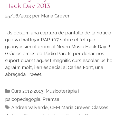
Hack Day 2013
25/06/2013
per
Maria Grever
Us deixem una captura de pantalla de la noticia
que va twittejar RAP 107 sobre el fet que
guanyessim el premi al Neuro Music Hack Day !!
Gràcies amics de Ràdio Parets per donar-nos
suport duarnt aquest magnífic curs escolar, us ho
agraïm molt, i en especial al Carles Font, una
abraçada. Tweet
Categories
Curs 2012-2013
,
Musicoteràpia i
psicopedagogia
,
Premsa
Etiquetes
Andrea Valverde
,
CEM María Grever
,
Classes