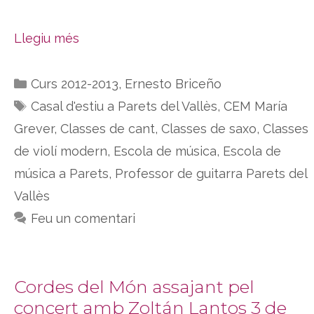
Llegiu més
Categories
Curs 2012-2013
,
Ernesto Briceño
Etiquetes
Casal d'estiu a Parets del Vallès
,
CEM María
Grever
,
Classes de cant
,
Classes de saxo
,
Classes
de violí modern
,
Escola de música
,
Escola de
música a Parets
,
Professor de guitarra Parets del
Vallès
Feu un comentari
Cordes del Món assajant pel
concert amb Zoltán Lantos 3 de