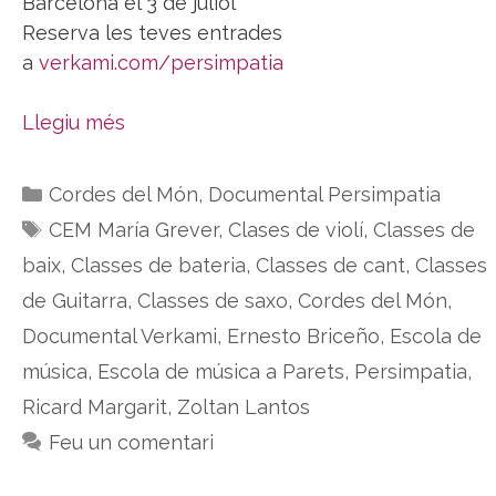
Barcelona el 3 de juliol
Reserva les teves entrades
a
verkami.com/persimpatia
Llegiu més
Categories
Cordes del Món
,
Documental Persimpatia
Etiquetes
CEM María Grever
,
Clases de violí
,
Classes de
baix
,
Classes de bateria
,
Classes de cant
,
Classes
de Guitarra
,
Classes de saxo
,
Cordes del Món
,
Documental Verkami
,
Ernesto Briceño
,
Escola de
música
,
Escola de música a Parets
,
Persimpatia
,
Ricard Margarit
,
Zoltan Lantos
Feu un comentari