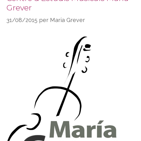
Grever
31/08/2015
per
Maria Grever