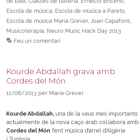
de baix
,
Classes de bateria
,
Ernesto Briceño
,
Escola de música
,
Escola de música a Parets
,
Escola de música María Grever
,
Joan Capafons
,
Musicoteràpia
,
Neuro Music Hack Day 2013
Feu un comentari
Kourde Abdallah grava amb
Cordes del Món
11/06/2013
per
Maria Grever
Kourde Abdallah,
una de la veus mes importants
actualmente de la nova caço àrab col.labora amb
Cordes del Món
fent música d’arrel d’Algèria
i Tuníssia.