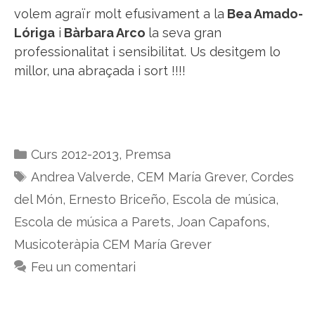
volem agraïr molt efusivament a la
Bea Amado-
Lóriga
i
Bàrbara Arco
la seva gran
professionalitat i sensibilitat. Us desitgem lo
millor, una abraçada i sort !!!!
Categories
Curs 2012-2013
,
Premsa
Etiquetes
Andrea Valverde
,
CEM María Grever
,
Cordes
del Món
,
Ernesto Briceño
,
Escola de música
,
Escola de música a Parets
,
Joan Capafons
,
Musicoteràpia CEM María Grever
Feu un comentari