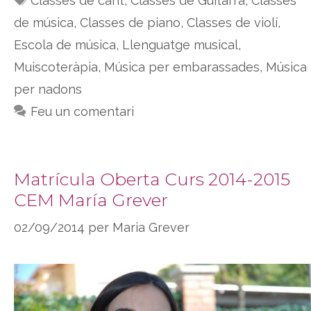
Classes de cant
,
Classes de Guitarra
,
Classes
de música
,
Classes de piano
,
Classes de violí
,
Escola de música
,
Llenguatge musical
,
Muiscoteràpia
,
Música per embarassades
,
Música
per nadons
Feu un comentari
Matrícula Oberta Curs 2014-2015
CEM María Grever
02/09/2014
per
Maria Grever