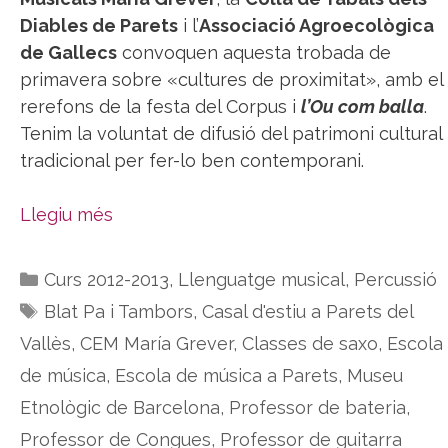
Diables de Parets
i l’
Associació Agroecològica
de Gallecs
convoquen aquesta trobada de
primavera sobre «cultures de proximitat», amb el
rerefons de la festa del Corpus i
l’Ou com balla
.
Tenim la voluntat de difusió del patrimoni cultural
tradicional per fer-lo ben contemporani.
Llegiu més
Categories
Curs 2012-2013
,
Llenguatge musical
,
Percussió
Etiquetes
Blat Pa i Tambors
,
Casal d'estiu a Parets del
Vallès
,
CEM María Grever
,
Classes de saxo
,
Escola
de música
,
Escola de música a Parets
,
Museu
Etnològic de Barcelona
,
Professor de bateria
,
Professor de Congues
,
Professor de guitarra