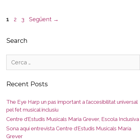
Pàgina
Pàgina
Pàgina
1
2
3
Següent
→
Search
Cerca:
Recent Posts
The Eye Harp un pas important a l’accesibilitat universal
pel fet musical inclusiu
Centre d’Estudis Musicals Maria Grever, Escola Inclusiva
Sona aquí entrevista Centre d’Estudis Musicals María
Grever