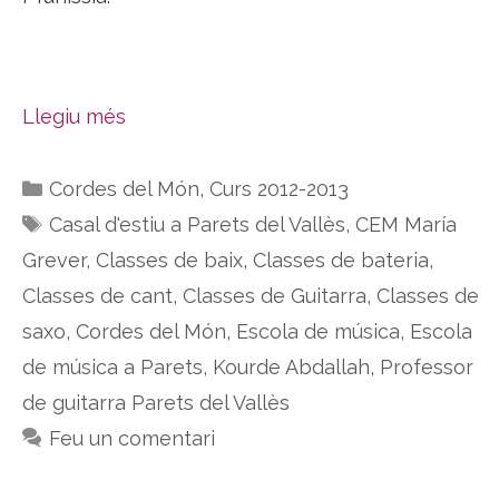
Llegiu més
Categories
Cordes del Món
,
Curs 2012-2013
Etiquetes
Casal d'estiu a Parets del Vallès
,
CEM María
Grever
,
Classes de baix
,
Classes de bateria
,
Classes de cant
,
Classes de Guitarra
,
Classes de
saxo
,
Cordes del Món
,
Escola de música
,
Escola
de música a Parets
,
Kourde Abdallah
,
Professor
de guitarra Parets del Vallès
Feu un comentari