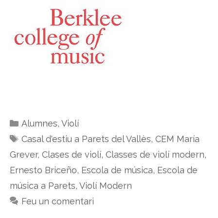
Categories
Alumnes
,
Violí
Etiquetes
Casal d'estiu a Parets del Vallès
,
CEM María
Grever
,
Clases de violí
,
Classes de violí modern
,
Ernesto Briceño
,
Escola de música
,
Escola de
música a Parets
,
Violí Modern
Feu un comentari