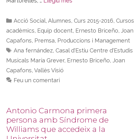
Martorelles, …
Llegiu més
Categories
Acció Social
,
Alumnes
,
Curs 2015-2016
,
Cursos
acadèmics
,
Equip docent
,
Ernesto Briceño
,
Joan
Capafons
,
Premsa
,
Produccions i Management
Etiquetes
Ana fernández
,
Casal d'Estiu Centre d'Estudis
Musicals María Grever
,
Ernesto Briceño
,
Joan
Capafons
,
Vallès Visió
Feu un comentari
Antonio Carmona primera
persona amb Síndrome de
Williams que accedeix a la
Universitat