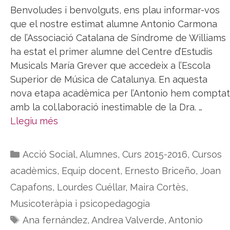
Benvoludes i benvolguts, ens plau informar-vos
que el nostre estimat alumne Antonio Carmona
de l’Associació Catalana de Síndrome de Williams
ha estat el primer alumne del Centre d’Estudis
Musicals María Grever que accedeix a l’Escola
Superior de Música de Catalunya. En aquesta
nova etapa acadèmica per l’Antonio hem comptat
amb la col.laboració inestimable de la Dra. …
Llegiu més
Categories
Acció Social
,
Alumnes
,
Curs 2015-2016
,
Cursos
acadèmics
,
Equip docent
,
Ernesto Briceño
,
Joan
Capafons
,
Lourdes Cuéllar
,
Maira Cortès
,
Musicoteràpia i psicopedagogia
Etiquetes
Ana fernández
,
Andrea Valverde
,
Antonio