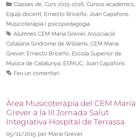
Categories
Classes de
,
Curs 2015-2016
,
Cursos acadèmics
,
Equip docent
,
Ernesto Briceño
,
Joan Capafons
,
Musicoteràpia i psicopedagogia
Etiquetes
Alumnes CEM Maria Grever
,
Associació
Catalana Síndrome de Williams
,
CEM María
Grever
,
Ernesto Briceño
,
Escola Superior de
Música de Catalunya
,
ESMUC
,
Joan Capafons
Feu un comentari
Àrea Musicoteràpia del CEM María
Grever a la III Jornada Salut
Integrativa Hospital de Terrassa
05/11/2015
per
Maria Grever