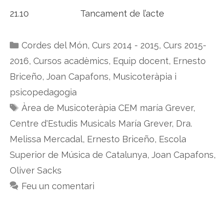
21.10 Tancament de l’acte
Categories
Cordes del Món
,
Curs 2014 - 2015
,
Curs 2015-
2016
,
Cursos acadèmics
,
Equip docent
,
Ernesto
Briceño
,
Joan Capafons
,
Musicoteràpia i
psicopedagogia
Etiquetes
Àrea de Musicoteràpia CEM maría Grever
,
Centre d'Estudis Musicals María Grever
,
Dra.
Melissa Mercadal
,
Ernesto Briceño
,
Escola
Superior de Música de Catalunya
,
Joan Capafons
,
Oliver Sacks
Feu un comentari