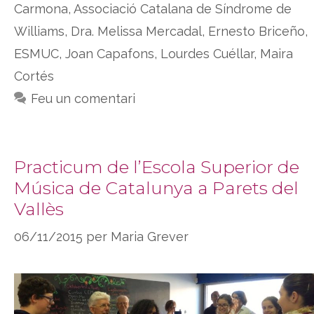
Carmona
,
Associació Catalana de Síndrome de
Williams
,
Dra. Melissa Mercadal
,
Ernesto Briceño
,
ESMUC
,
Joan Capafons
,
Lourdes Cuéllar
,
Maira
Cortés
Feu un comentari
Practicum de l’Escola Superior de
Música de Catalunya a Parets del
Vallès
06/11/2015
per
Maria Grever