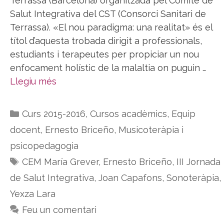
Terrassa (Barcelona) organitzada pel Comitè de
Salut Integrativa del CST (Consorci Sanitari de
Terrassa). «El nou paradigma: una realitat» és el
títol d’aquesta trobada dirigit a professionals,
estudiants i terapeutes per propiciar un nou
enfocament holístic de la malaltia on puguin …
Llegiu més
Categories
Curs 2015-2016
,
Cursos acadèmics
,
Equip
docent
,
Ernesto Briceño
,
Musicoteràpia i
psicopedagogia
Etiquetes
CEM María Grever
,
Ernesto Briceño
,
III Jornada
de Salut Integrativa
,
Joan Capafons
,
Sonoteràpia
,
Yexza Lara
Feu un comentari