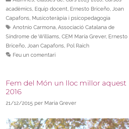
acadèmics
,
Equip docent
,
Ernesto Briceño
,
Joan
Capafons
,
Musicoteràpia i psicopedagogia
Etiquetes
Anotnio Carmona
,
Associació Catalana de
Síndrome de Williams
,
CEM María Grever
,
Ernesto
Briceño
,
Joan Capafons
,
Pol Raich
Feu un comentari
Fem del Món un lloc millor aquest
2016
21/12/2015
per
Maria Grever