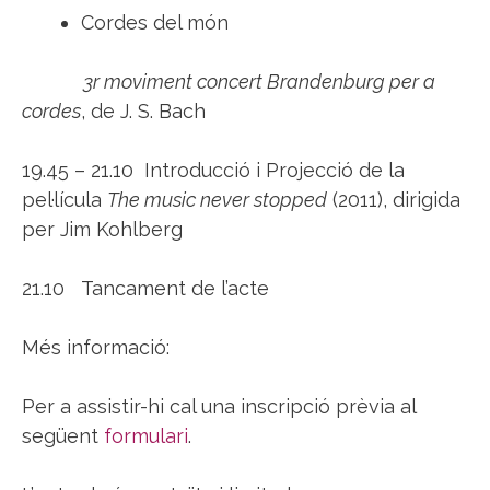
Cordes del món
3r moviment concert Brandenburg per a
cordes
, de J. S. Bach
19.45 – 21.10 Introducció i Projecció de la
pel·lícula
The music never stopped
(2011), dirigida
per Jim Kohlberg
21.10 Tancament de l’acte
Més informació:
Per a assistir-hi cal una inscripció prèvia al
següent
formulari
.