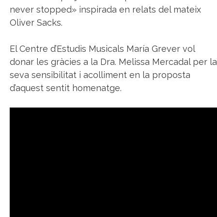
never stopped» inspirada en relats del mateix
Oliver Sacks.
El Centre d’Estudis Musicals María Grever vol
donar les gràcies a la Dra. Melissa Mercadal per la
seva sensibilitat i acolliment en la proposta
d’aquest sentit homenatge.