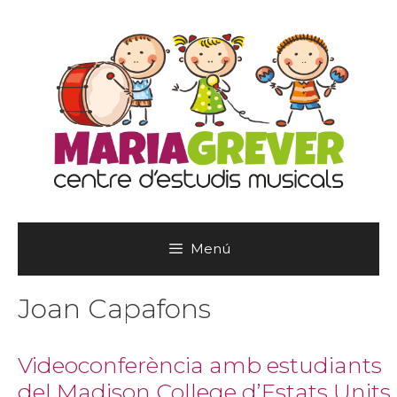
Vés
al
contingut
Menú
Joan Capafons
Videoconferència amb estudiants
del Madison College d’Estats Units