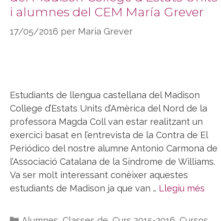
i alumnes del CEM María Grever
17/05/2016
per
Maria Grever
Estudiants de llengua castellana del Madison
College d’Estats Units d’Amèrica del Nord de la
professora Magda Coll van estar realitzant un
exercici basat en l’entrevista de la Contra de El
Periódico del nostre alumne Antonio Carmona de
l’Associació Catalana de la Síndrome de Williams.
Va ser molt interessant conèixer aquestes
estudiants de Madison ja que van …
Llegiu més
Categories
Alumnes
,
Classes de
,
Curs 2015-2016
,
Cursos