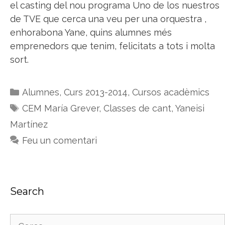
el casting del nou programa Uno de los nuestros
de TVE que cerca una veu per una orquestra ,
enhorabona Yane, quins alumnes més
emprenedors que tenim, felicitats a tots i molta
sort.
Categories
Alumnes
,
Curs 2013-2014
,
Cursos acadèmics
Etiquetes
CEM María Grever
,
Classes de cant
,
Yaneisi
Martínez
Feu un comentari
Search
Cerca: