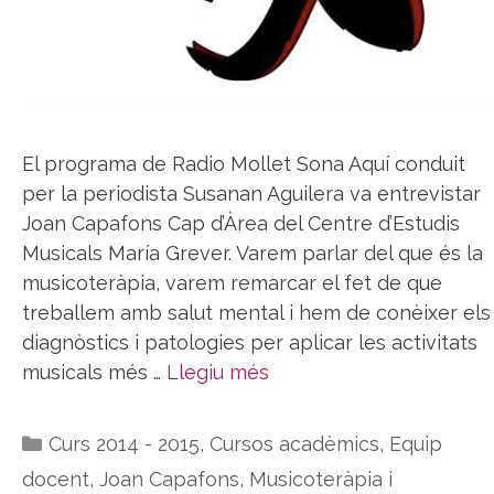
El programa de Radio Mollet Sona Aquí conduit
per la periodista Susanan Aguilera va entrevistar
Joan Capafons Cap d’Àrea del Centre d’Estudis
Musicals María Grever. Varem parlar del que és la
musicoteràpia, varem remarcar el fet de que
treballem amb salut mental i hem de conèixer els
diagnòstics i patologies per aplicar les activitats
musicals més …
Llegiu més
Categories
Curs 2014 - 2015
,
Cursos acadèmics
,
Equip
docent
,
Joan Capafons
,
Musicoteràpia i