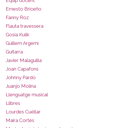
Equip docent
Ernesto Briceño
Fanny Roz
Flauta travessera
Gosia Kulik
Guillem Argemí
Guitarra
Javier Malaguilla
Joan Capafons
Johnny Pardo
Juanjo Molina
Llenguatge musical
Llibres
Lourdes Cuéllar
Maira Cortès