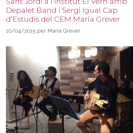
Sant Jordi a l’Institut El Vern amb
Depalet Band i Sergi Igual Cap
d’Estudis del CEM María Grever
10/04/2015
per
Maria Grever