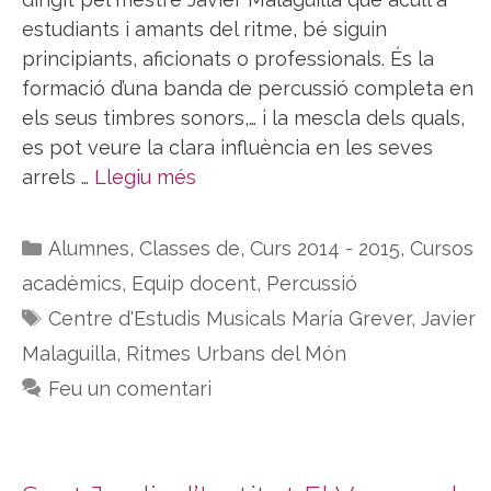
estudiants i amants del ritme, bé siguin
principiants, aficionats o professionals. És la
formació d’una banda de percussió completa en
els seus timbres sonors,… i la mescla dels quals,
es pot veure la clara influència en les seves
arrels …
Llegiu més
Categories
Alumnes
,
Classes de
,
Curs 2014 - 2015
,
Cursos
acadèmics
,
Equip docent
,
Percussió
Etiquetes
Centre d'Estudis Musicals María Grever
,
Javier
Malaguilla
,
Ritmes Urbans del Món
Feu un comentari