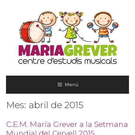
Vés
al
contingut
Menú
Mes:
abril de 2015
C.E.M. María Grever a la Setmana
Mundial del Cervell 2015