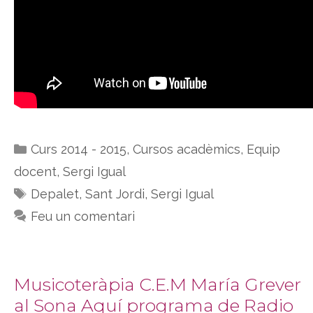
Categories
Curs 2014 - 2015
,
Cursos acadèmics
,
Equip
docent
,
Sergi Igual
Etiquetes
Depalet
,
Sant Jordi
,
Sergi Igual
Feu un comentari
Musicoteràpia C.E.M María Grever
al Sona Aquí programa de Radio