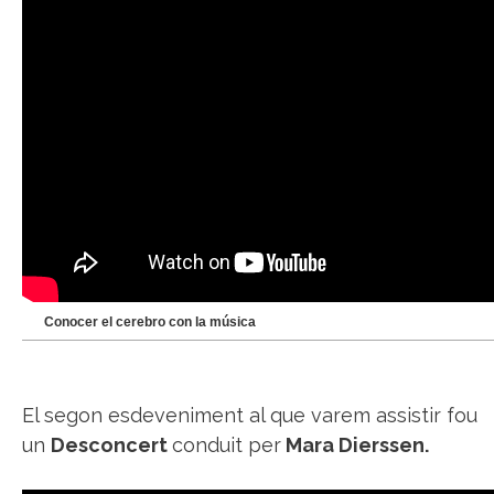
Conocer el cerebro con la música
El segon esdeveniment al que varem assistir fou
un
Desconcert
conduit per
Mara Dierssen.