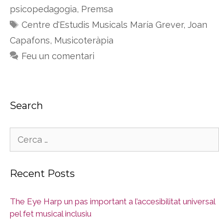
psicopedagogia
,
Premsa
Etiquetes
Centre d'Estudis Musicals María Grever
,
Joan
Capafons
,
Musicoteràpia
Feu un comentari
Search
Cerca:
Recent Posts
The Eye Harp un pas important a l’accesibilitat universal
pel fet musical inclusiu