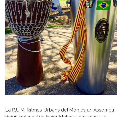
La R.U.M. Ritmes Urbans del Món és un Assembli
dirigit pel mestre Javier Malaguilla que acull a