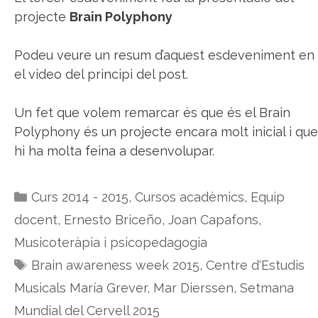
projecte
Brain Polyphony
Podeu veure un resum d’aquest esdeveniment en
el video del principi del post.
Un fet que volem remarcar és que és el Brain
Polyphony és un projecte encara molt inicial i que
hi ha molta feina a desenvolupar.
Categories
Curs 2014 - 2015
,
Cursos acadèmics
,
Equip
docent
,
Ernesto Briceño
,
Joan Capafons
,
Musicoteràpia i psicopedagogia
Etiquetes
Brain awareness week 2015
,
Centre d'Estudis
Musicals María Grever
,
Mar Dierssen
,
Setmana
Mundial del Cervell 2015