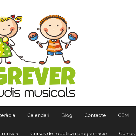
teràpia
Calendari
Blog
Contacte
CEM
e música
Cursos de robòtica i programació
Cursos