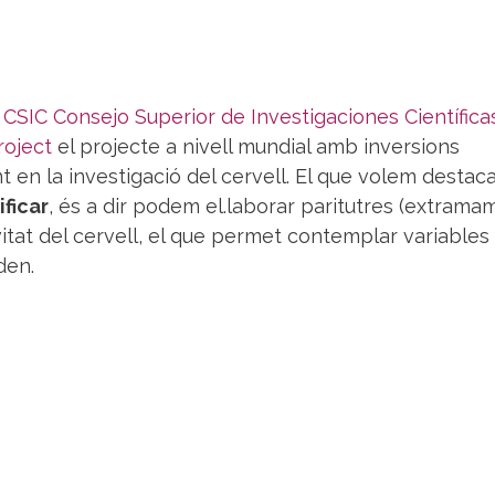
l
CSIC Consejo Superior de Investigaciones Científica
roject
el projecte a nivell mundial amb inversions
t en la investigació del cervell. El que volem destac
ificar
, és a dir podem el.laborar paritutres (extrama
ivitat del cervell, el que permet contemplar variables
den.