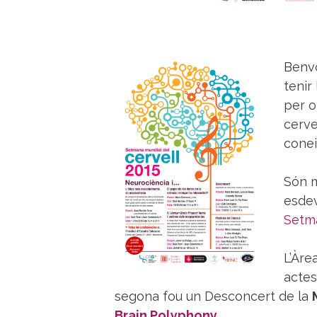
Benvo
tenir
per o
cerve
conei
Són m
esdev
Setm
L’Àre
actes
segona fou un Desconcert de la
Brain Polyphony
.