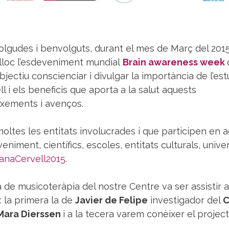
lgudes i benvolguts, durant el mes de Març del 201
 lloc l’esdeveniment mundial
Brain awareness week
bjectiu conscienciar i divulgar la importància de l’est
ll i els beneficis que aporta a la salut aquests
xements i avenços.
oltes les entitats involucrades i que participen en 
eniment, científics, escoles, entitats culturals, univer
anaCervell2015
.
a de musicoteràpia del nostre Centre va ser assistir a
: la primera la de
Javier de Felipe
investigador del
C
Mara Dierssen
i a la tecera varem conèixer el projec