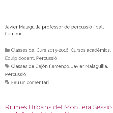
Javier Malaguilla professor de percussió i ball
flamenc.
Categories
Classes de
,
Curs 2015-2016
,
Cursos acadèmics
,
Equip docent
,
Percussió
Etiquetes
Classes de Cajón flamenco
,
Javier Malaguilla
,
Percussió
Feu un comentari
Ritmes Urbans del Món 1era Sessió