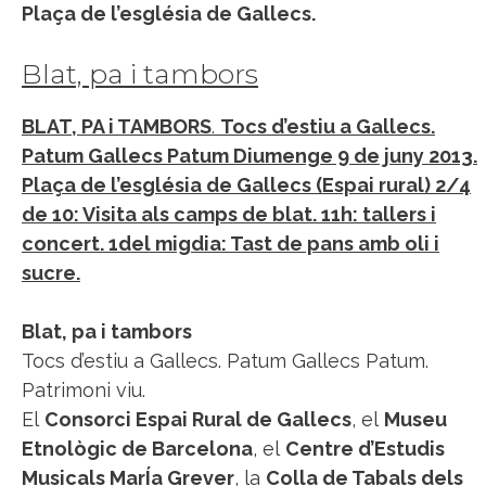
Plaça de l’església de Gallecs.
Blat, pa i tambors
BLAT, PA i TAMBORS
.
Tocs d’estiu a Gallecs.
Patum Gallecs Patum Diumenge 9 de juny 2013.
Plaça de l’església de Gallecs (Espai rural) 2/4
de 10: Visita als camps de blat. 11h: tallers i
concert. 1del migdia: Tast de pans amb oli i
sucre.
Blat, pa i tambors
Tocs d’estiu a Gallecs. Patum Gallecs Patum.
Patrimoni viu.
El
Consorci Espai Rural de Gallecs
, el
Museu
Etnològic de Barcelona
, el
Centre d’Estudis
Musicals MarÍa Grever
, la
Colla de Tabals dels