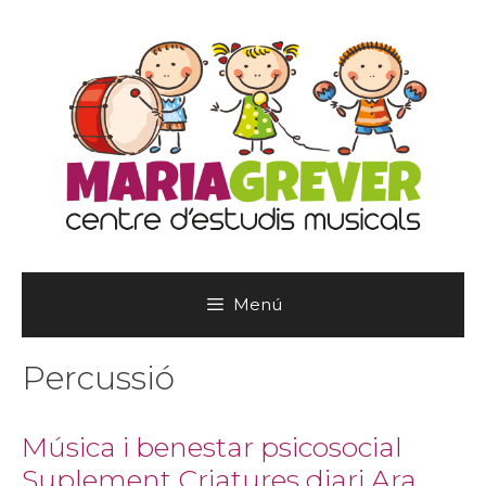
Vés
al
contingut
Menú
Percussió
Música i benestar psicosocial
Suplement Criatures diari Ara