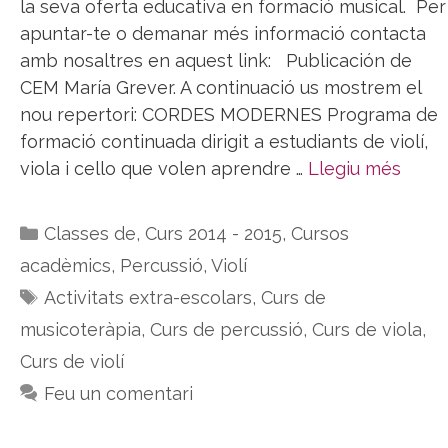
la seva oferta educativa en formació musical. Per
apuntar-te o demanar més informació contacta
amb nosaltres en aquest link: Publicación de
CEM María Grever. A continuació us mostrem el
nou repertori: CORDES MODERNES Programa de
formació continuada dirigit a estudiants de violí,
viola i cello que volen aprendre …
Llegiu més
Categories
Classes de
,
Curs 2014 - 2015
,
Cursos
acadèmics
,
Percussió
,
Violí
Etiquetes
Activitats extra-escolars
,
Curs de
musicoteràpia
,
Curs de percussió
,
Curs de viola
,
Curs de violí
Feu un comentari