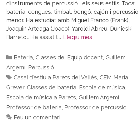
d’instruments de percussió i els seus estils. Toca:
bateria, congues, timbal, bongó, cajón i percussió
menor. Ha estudiat amb Miguel Franco (Frank),
Joaquin Arteaga (Joaco), Yaroldi Abreu, Dunieski
Barreto… Ha assistit …
Llegiu més
Categories
Bateria
,
Classes de
,
Equip docent
,
Guillem
Argemí
,
Percussió
Etiquetes
Casal d'estiu a Parets del Vallès
,
CEM María
Grever
,
Classes de bateria
,
Escola de música
,
Escola de música a Parets
,
Guillem Argemí
,
Professor de bateria
,
Professor de percussió
Feu un comentari