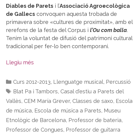
Diables de Parets
i l’
Associació Agroecològica
de Gallecs
convoquen aquesta trobada de
primavera sobre «cultures de proximitat», amb el
rerefons de la festa del Corpus i
l’Ou com balla
.
Tenim la voluntat de difusió del patrimoni cultural
tradicional per fer-lo ben contemporani.
Llegiu més
Categories
Curs 2012-2013
,
Llenguatge musical
,
Percussió
Etiquetes
Blat Pa i Tambors
,
Casal d'estiu a Parets del
Vallès
,
CEM María Grever
,
Classes de saxo
,
Escola
de música
,
Escola de música a Parets
,
Museu
Etnològic de Barcelona
,
Professor de bateria
,
Professor de Congues
,
Professor de guitarra