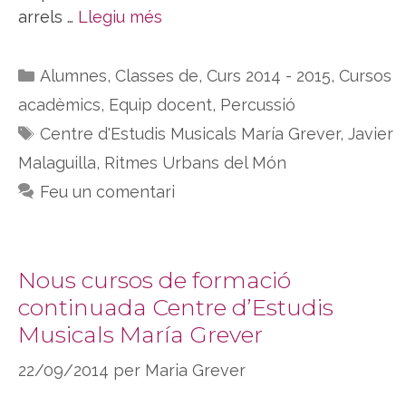
arrels …
Llegiu més
Categories
Alumnes
,
Classes de
,
Curs 2014 - 2015
,
Cursos
acadèmics
,
Equip docent
,
Percussió
Etiquetes
Centre d'Estudis Musicals María Grever
,
Javier
Malaguilla
,
Ritmes Urbans del Món
Feu un comentari
Nous cursos de formació
continuada Centre d’Estudis
Musicals María Grever
22/09/2014
per
Maria Grever