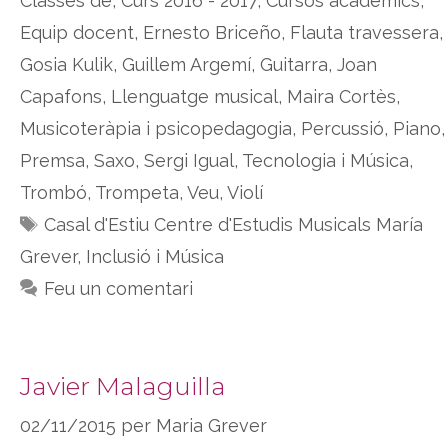
Classes de
,
Curs 2016 - 2017
,
Cursos acadèmics
,
Equip docent
,
Ernesto Briceño
,
Flauta travessera
,
Gosia Kulik
,
Guillem Argemí
,
Guitarra
,
Joan
Capafons
,
Llenguatge musical
,
Maira Cortès
,
Musicoteràpia i psicopedagogia
,
Percussió
,
Piano
,
Premsa
,
Saxo
,
Sergi Igual
,
Tecnologia i Música
,
Trombó
,
Trompeta
,
Veu
,
Violí
Etiquetes
Casal d'Estiu Centre d'Estudis Musicals María
Grever
,
Inclusió i Música
Feu un comentari
Javier Malaguilla
02/11/2015
per
Maria Grever