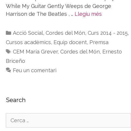
While My Guitar Gently Weeps de George
Harrison de The Beatles , …
Llegiu més
Categories
Acció Social
,
Cordes del Món
,
Curs 2014 - 2015
,
Cursos acadèmics
,
Equip docent
,
Premsa
Etiquetes
CEM María Grever
,
Cordes del Món
,
Ernesto
Briceño
Feu un comentari
Search
Cerca: