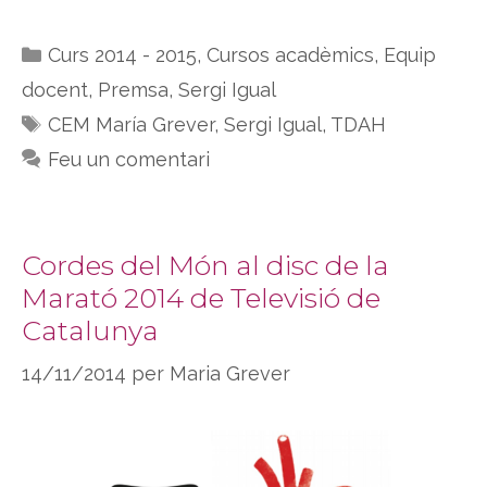
Categories
Curs 2014 - 2015
,
Cursos acadèmics
,
Equip
docent
,
Premsa
,
Sergi Igual
Etiquetes
CEM María Grever
,
Sergi Igual
,
TDAH
Feu un comentari
Cordes del Món al disc de la
Marató 2014 de Televisió de
Catalunya
14/11/2014
per
Maria Grever