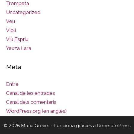
Trompeta
Uncategorized
Veu
Violí
Viu Espriu
Yexza Lara
Meta
Entra
Canal de les entrades
Canal dels comentaris
WordPress.org (en anglès)
© 2026 Maria Grever
• Funciona gràcies a
GeneratePress