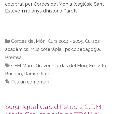
celebrat per Cordes del Món a l’església Sant
Esteve 1110 anys d’història Parets
Categories
Cordes del Món
,
Curs 2014 - 2015
,
Cursos
acadèmics
,
Musicoteràpia i psicopedagogia
,
Premsa
Etiquetes
CEM María Grever
,
Cordes del Món
,
Ernesto
Briceño
,
Ramon Elias
Feu un comentari
Sergi Igual Cap d’Estudis C.E.M.