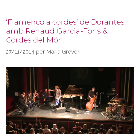
‘Flamenco a cordes’ de Dorantes
amb Renaud Garcia-Fons &
Cordes del Món
27/11/2014
per
Maria Grever