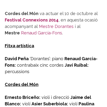
Cordes del Món
va actuar el 10 de octubre al
Festival Connexions 2014
, en aquesta ocasió
acompanyant al
Mestre Dorantes
i al
Mestre
Renaud García-Fons
.
Fitxa artística
David Peña
‘Dorantes’: piano
Renaud Garcia-
Fons:
contrabaix cinc cordes
Javi Ruibal:
percussions
Cordes del Món
Ernesto Briceño:
violí i direcció
Jaime del
Blanco:
violí
Asier Suberbiola:
violí
Paulina