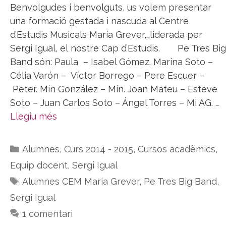
Benvolgudes i benvolguts, us volem presentar
una formació gestada i nascuda al Centre
d’Estudis Musicals María Grever,…liderada per
Sergi Igual, el nostre Cap d’Estudis. Pe Tres Big
Band són: Paula – Isabel Gómez. Marina Soto –
Célia Varón – Víctor Borrego – Pere Escuer –
Peter. Min González – Min. Joan Mateu – Esteve
Soto – Juan Carlos Soto – Ángel Torres – Mi AG. …
Llegiu més
Categories
Alumnes
,
Curs 2014 - 2015
,
Cursos acadèmics
,
Equip docent
,
Sergi Igual
Etiquetes
Alumnes CEM Maria Grever
,
Pe Tres Big Band
,
Sergi Igual
1 comentari