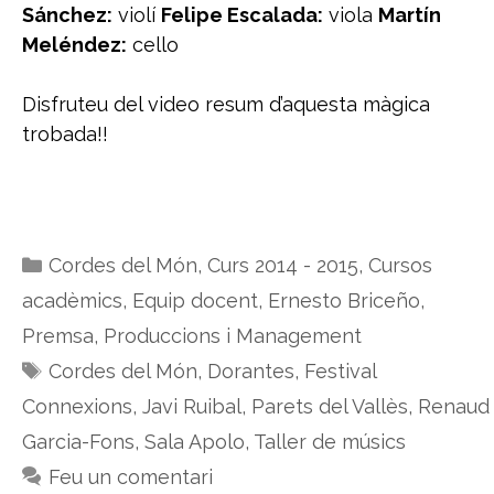
Sánchez:
violí
Felipe Escalada:
viola
Martín
Meléndez:
cello
Disfruteu del video resum d’aquesta màgica
trobada!!
Categories
Cordes del Món
,
Curs 2014 - 2015
,
Cursos
acadèmics
,
Equip docent
,
Ernesto Briceño
,
Premsa
,
Produccions i Management
Etiquetes
Cordes del Món
,
Dorantes
,
Festival
Connexions
,
Javi Ruibal
,
Parets del Vallès
,
Renaud
Garcia-Fons
,
Sala Apolo
,
Taller de músics
Feu un comentari