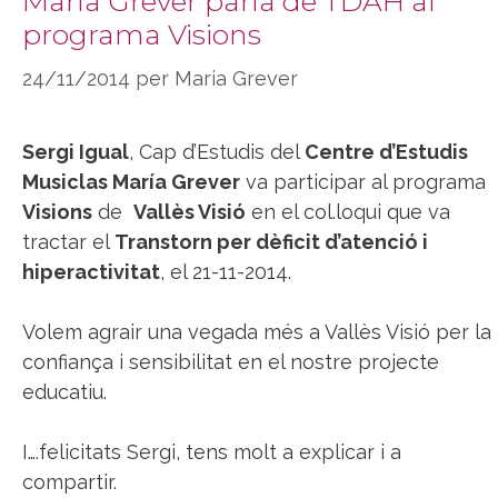
María Grever parla de TDAH al
programa Visions
24/11/2014
per
Maria Grever
Sergi Igual
, Cap d’Estudis del
Centre d’Estudis
Musiclas María Grever
va participar al programa
Visions
de
Vallès Visió
en el col.loqui que va
tractar el
Transtorn per dèficit d’atenció i
hiperactivitat
, el 21-11-2014.
Volem agrair una vegada més a Vallès Visió per la
confiança i sensibilitat en el nostre projecte
educatiu.
I….felicitats Sergi, tens molt a explicar i a
compartir.