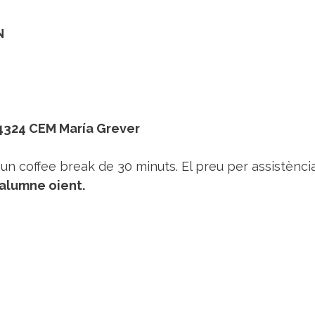
N
4324 CEM María Grever
n coffee break de 30 minuts. El preu per assistència
 alumne oient.