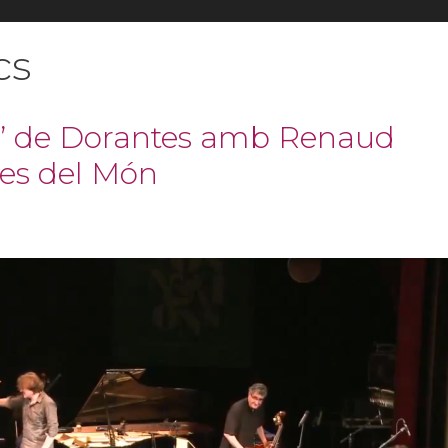
cs
s’ de Dorantes amb Renaud
es del Món