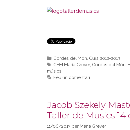
Categories
Cordes del Món
,
Curs 2012-2013
Etiquetes
CEM María Grever
,
Cordes del Món
,
E
músics
Feu un comentari
Jacob Szekely Maste
Taller de Musics 14 
11/06/2013
per
Maria Grever