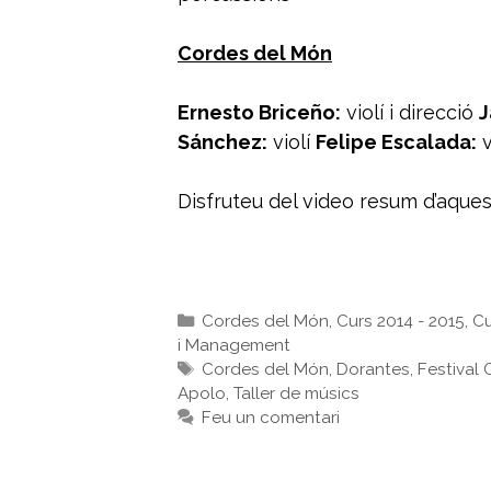
Cordes del Món
Ernesto Briceño:
violí i direcció
J
Sánchez:
violí
Felipe Escalada:
v
Disfruteu del video resum d’aque
Categories
Cordes del Món
,
Curs 2014 - 2015
,
Cu
i Management
Etiquetes
Cordes del Món
,
Dorantes
,
Festival
Apolo
,
Taller de músics
Feu un comentari