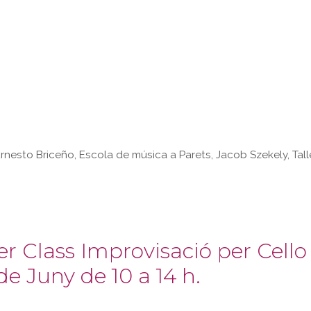
rnesto Briceño
,
Escola de música a Parets
,
Jacob Szekely
,
Tal
r Class Improvisació per Cello 
de Juny de 10 a 14 h.