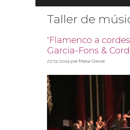
Taller de músi
‘Flamenco a corde
Garcia-Fons & Cord
27/11/2014
per
Maria Grever