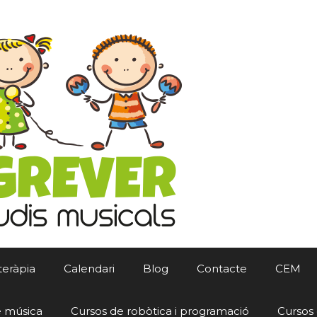
teràpia
Calendari
Blog
Contacte
CEM
e música
Cursos de robòtica i programació
Cursos