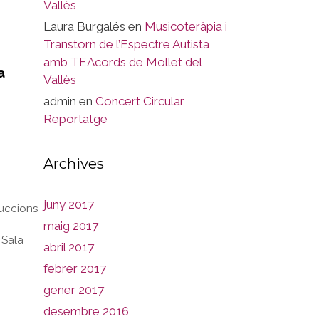
Vallès
Laura Burgalés
en
Musicoteràpia i
Transtorn de l’Espectre Autista
amb TEAcords de Mollet del
a
Vallès
admin
en
Concert Circular
Reportatge
Archives
juny 2017
uccions
maig 2017
,
Sala
abril 2017
febrer 2017
gener 2017
desembre 2016