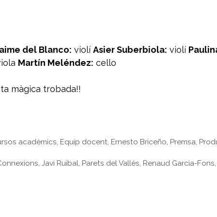
aime del Blanco:
violí
Asier Suberbiola:
violí
Paulin
iola
Martín Meléndez:
cello
sta màgica trobada!!
rsos acadèmics
,
Equip docent
,
Ernesto Briceño
,
Premsa
,
Prod
 Connexions
,
Javi Ruibal
,
Parets del Vallès
,
Renaud Garcia-Fons