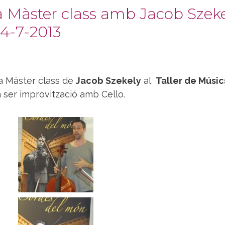
la Màster class amb Jacob Szek
14-7-2013
la Màster class de
Jacob Szekely
al
Taller de Músic
a ser improvització amb Cello.