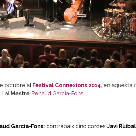
de octubre al
Festival Connexions 2014
, en aquesta 
s
i al
Mestre
Renaud García-Fons
.
aud Garcia-Fons:
contrabaix cinc cordes
Javi Ruibal