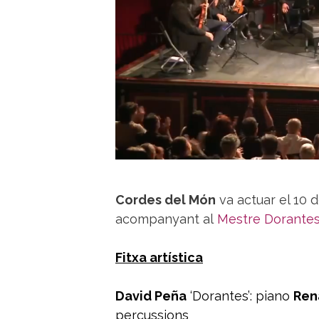
Cordes del Món
va actuar el 10 
acompanyant al
Mestre Dorante
Fitxa artística
David Peña
‘Dorantes’: piano
Ren
percussions