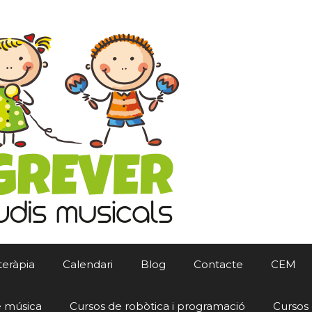
teràpia
Calendari
Blog
Contacte
CEM
e música
Cursos de robòtica i programació
Cursos