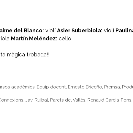
aime del Blanco:
violí
Asier Suberbiola:
violí
Paulin
iola
Martín Meléndez:
cello
sta màgica trobada!!
rsos acadèmics
,
Equip docent
,
Ernesto Briceño
,
Premsa
,
Prod
 Connexions
,
Javi Ruibal
,
Parets del Vallès
,
Renaud Garcia-Fons