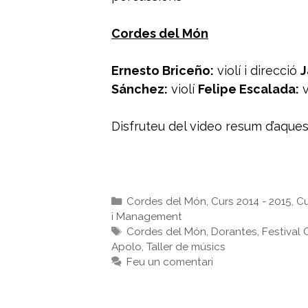
Cordes del Món
Ernesto Briceño:
violí i direcció
J
Sánchez:
violí
Felipe Escalada:
v
Disfruteu del video resum d’aque
Categories
Cordes del Món
,
Curs 2014 - 2015
,
Cu
i Management
Etiquetes
Cordes del Món
,
Dorantes
,
Festival
Apolo
,
Taller de músics
Feu un comentari