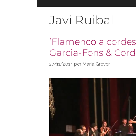
Javi Ruibal
‘Flamenco a corde
Garcia-Fons & Cord
27/11/2014
per
Maria Grever