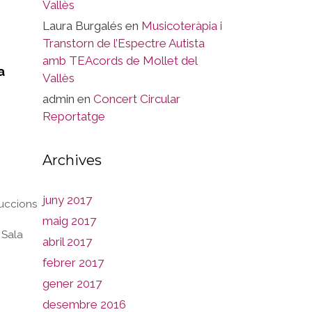
Vallès
Laura Burgalés
en
Musicoteràpia i
Transtorn de l’Espectre Autista
amb TEAcords de Mollet del
a
Vallès
admin
en
Concert Circular
Reportatge
Archives
juny 2017
uccions
maig 2017
,
Sala
abril 2017
febrer 2017
gener 2017
desembre 2016