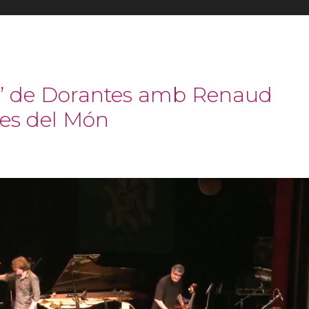
s’ de Dorantes amb Renaud
es del Món