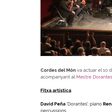
Cordes del Món
va actuar el 10 
acompanyant al
Mestre Dorante
Fitxa artística
David Peña
‘Dorantes’: piano
Ren
percussions