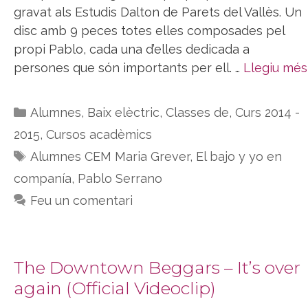
gravat als Estudis Dalton de Parets del Vallès. Un
disc amb 9 peces totes elles composades pel
propi Pablo, cada una d’elles dedicada a
persones que són importants per ell. …
Llegiu més
Categories
Alumnes
,
Baix elèctric
,
Classes de
,
Curs 2014 -
2015
,
Cursos acadèmics
Etiquetes
Alumnes CEM Maria Grever
,
El bajo y yo en
companía
,
Pablo Serrano
Feu un comentari
The Downtown Beggars – It’s over
again (Official Videoclip)