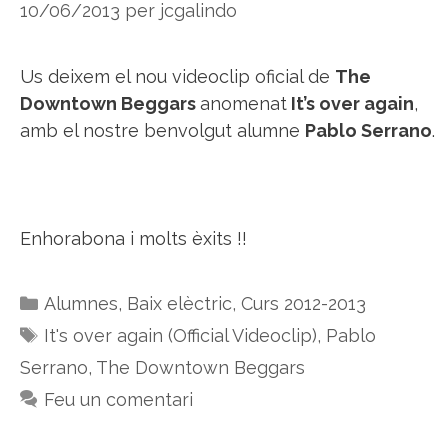
10/06/2013
per
jcgalindo
Us deixem el nou videoclip oficial de
The
Downtown Beggars
anomenat
It’s over again
,
amb el nostre benvolgut alumne
Pablo Serrano
.
Enhorabona i molts èxits !!
Categories
Alumnes
,
Baix elèctric
,
Curs 2012-2013
Etiquetes
It's over again (Official Videoclip)
,
Pablo
Serrano
,
The Downtown Beggars
Feu un comentari