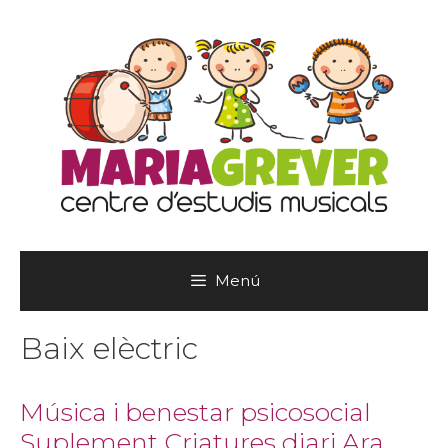
Vés
al
contingut
Menú
Baix elèctric
Música i benestar psicosocial
Suplement Criatures diari Ara