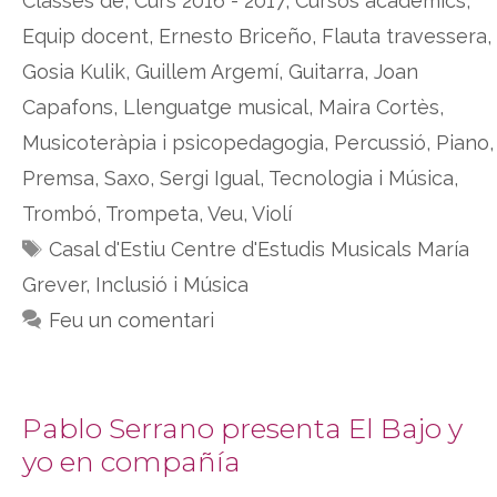
Classes de
,
Curs 2016 - 2017
,
Cursos acadèmics
,
Equip docent
,
Ernesto Briceño
,
Flauta travessera
,
Gosia Kulik
,
Guillem Argemí
,
Guitarra
,
Joan
Capafons
,
Llenguatge musical
,
Maira Cortès
,
Musicoteràpia i psicopedagogia
,
Percussió
,
Piano
,
Premsa
,
Saxo
,
Sergi Igual
,
Tecnologia i Música
,
Trombó
,
Trompeta
,
Veu
,
Violí
Etiquetes
Casal d'Estiu Centre d'Estudis Musicals María
Grever
,
Inclusió i Música
Feu un comentari
Pablo Serrano presenta El Bajo y
yo en compañía