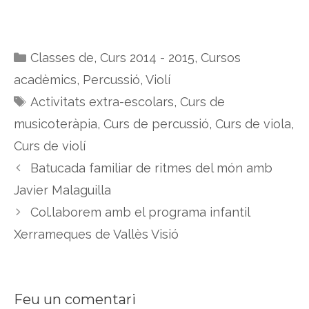
Categories
Classes de
,
Curs 2014 - 2015
,
Cursos
acadèmics
,
Percussió
,
Violí
Etiquetes
Activitats extra-escolars
,
Curs de
musicoteràpia
,
Curs de percussió
,
Curs de viola
,
Curs de violí
Batucada familiar de ritmes del món amb
Javier Malaguilla
Col.laborem amb el programa infantil
Xerrameques de Vallès Visió
Feu un comentari