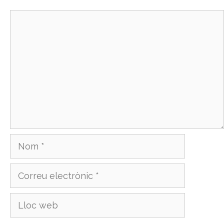
Comentari
Nom
Correu
electrònic
Lloc
web