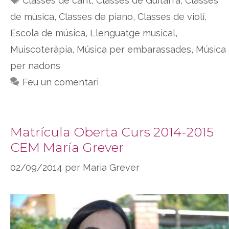
Classes de cant
,
Classes de Guitarra
,
Classes
de música
,
Classes de piano
,
Classes de violí
,
Escola de música
,
Llenguatge musical
,
Muiscoteràpia
,
Música per embarassades
,
Música
per nadons
Feu un comentari
Matrícula Oberta Curs 2014-2015
CEM María Grever
02/09/2014
per
Maria Grever