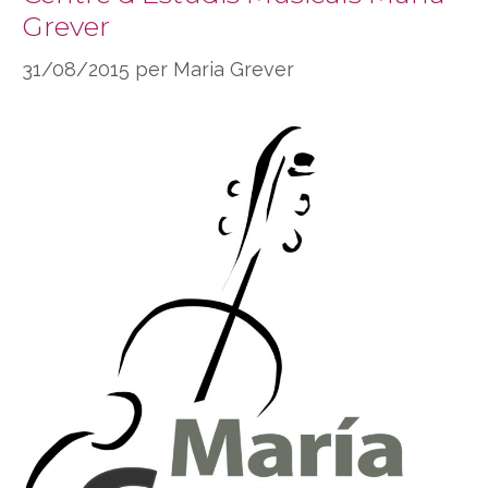
Grever
31/08/2015
per
Maria Grever