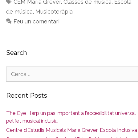
Etiquetes
CEM María Grever
,
Classes de música
,
Escola
de música
,
Musicoteràpia
Feu un comentari
Search
Cerca:
Recent Posts
The Eye Harp un pas important a l’accesibilitat universal
pel fet musical inclusiu
Centre d’Estudis Musicals Maria Grever, Escola Inclusiva