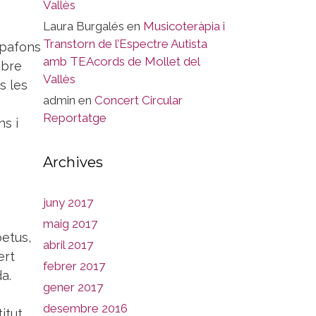
Vallès
Laura Burgalés
en
Musicoteràpia i
Transtorn de l’Espectre Autista
apafons
amb TEAcords de Mollet del
obre
Vallès
s les
admin
en
Concert Circular
Reportatge
ns i
Archives
juny 2017
maig 2017
oetus,
abril 2017
ert
febrer 2017
a.
gener 2017
desembre 2016
itut