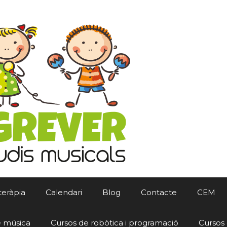
teràpia
Calendari
Blog
Contacte
CEM
e música
Cursos de robòtica i programació
Cursos