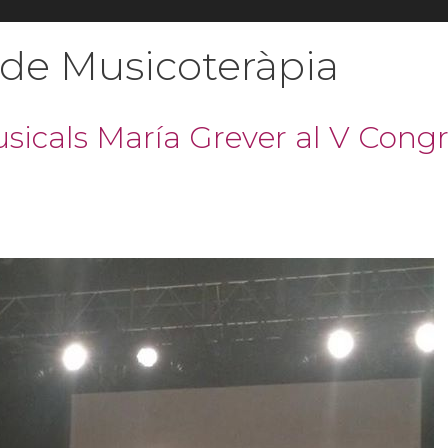
à de Musicoteràpia
sicals María Grever al V Cong