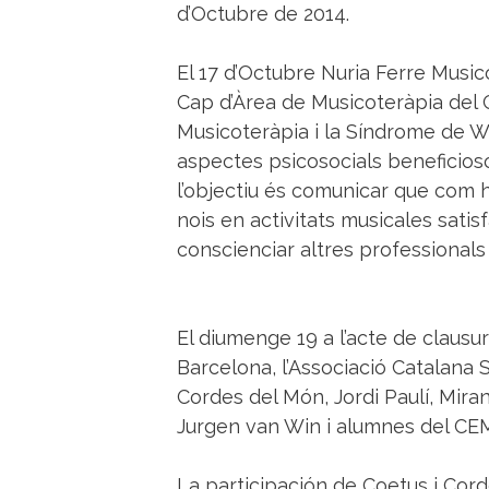
d’Octubre de 2014.
El 17 d’Octubre Nuria Ferre Musi
Cap d’Àrea de Musicoteràpia del 
Musicoteràpia i la Síndrome de W
aspectes psicosocials beneficios
l’objectiu és comunicar que com h
nois en activitats musicales satisfa
conscienciar altres professionals 
El diumenge 19 a l’acte de clausur
Barcelona, l’Associació Catalana 
Cordes del Món, Jordi Paulí, Mira
Jurgen van Win i alumnes del CEM
La participación de Coetus i Cord