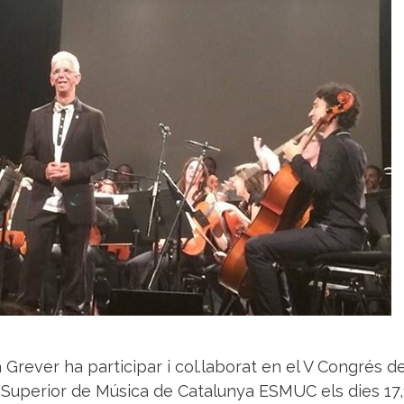
 Grever ha participar i col.laborat en el V Congrés d
 Superior de Música de Catalunya ESMUC els dies 17,1