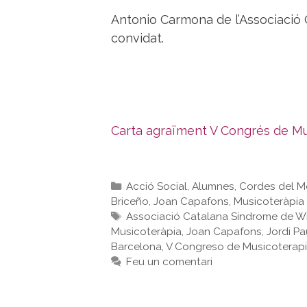
Antonio Carmona de l’Associació 
convidat.
Carta agraïment V Congrés de Mu
Categories
Acció Social
,
Alumnes
,
Cordes del 
Briceño
,
Joan Capafons
,
Musicoteràpia
Etiquetes
Associació Catalana Síndrome de Wi
Musicoteràpia
,
Joan Capafons
,
Jordi Pa
Barcelona
,
V Congreso de Musicoterap
Feu un comentari