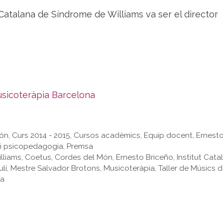
Catalana de Síndrome de Williams va ser el director
sicoteràpia Barcelona
Món
,
Curs 2014 - 2015
,
Cursos acadèmics
,
Equip docent
,
Ernest
 i psicopedagogia
,
Premsa
lliams
,
Coetus
,
Cordes del Món
,
Ernesto Briceño
,
Institut Cata
ulí
,
Mestre Salvador Brotons
,
Musicoteràpia
,
Taller de Músics 
ia