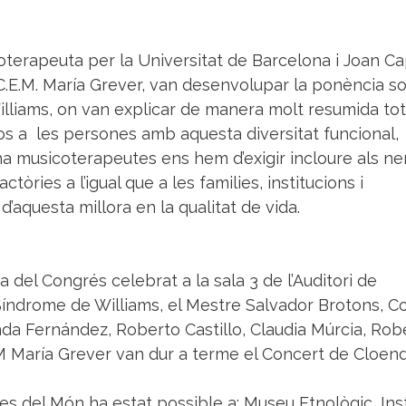
coterapeuta per la Universitat de Barcelona i Joan C
C.E.M. María Grever, van desenvolupar la ponència s
illiams, on van explicar de manera molt resumida tot
os a les persones amb aquesta diversitat funcional,
a musicoterapeutes ens hem d’exigir incloure als ne
ctòries a l’igual que a les families, institucions i
d’aquesta millora en la qualitat de vida.
a del Congrés celebrat a la sala 3 de l’Auditori de
Síndrome de Williams, el Mestre Salvador Brotons, C
nda Fernández, Roberto Castillo, Claudia Múrcia, Rob
 María Grever van dur a terme el Concert de Cloend
es del Món ha estat possible a: Museu Etnològic, Inst