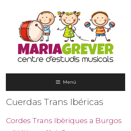
Vés
al
contingut
Menú
Cuerdas Trans Ibéricas
Cordes Trans Ibèriques a Burgos