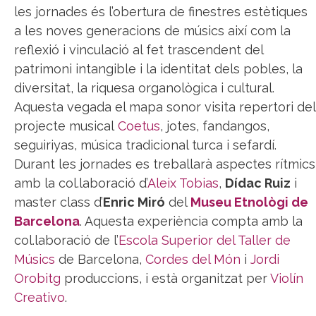
les jornades és l’obertura de finestres estètiques
a les noves generacions de músics així com la
reflexió i vinculació al fet trascendent del
patrimoni intangible i la identitat dels pobles, la
diversitat, la riquesa organològica i cultural.
Aquesta vegada el mapa sonor visita repertori del
projecte musical
Coetus
, jotes, fandangos,
seguiriyas, música tradicional turca i sefardí.
Durant les jornades es treballarà aspectes rítmics
amb la col.laboració d’
Aleix Tobias
,
Dídac Ruiz
i
master class d’
Enric Miró
del
Museu Etnològi de
Barcelona
. Aquesta experiència compta amb la
col.laboració de l’
Escola Superior del Taller de
Músics
de Barcelona,
Cordes del Món
i
Jordi
Orobitg
produccions, i està organitzat per
Violín
Creativo
.