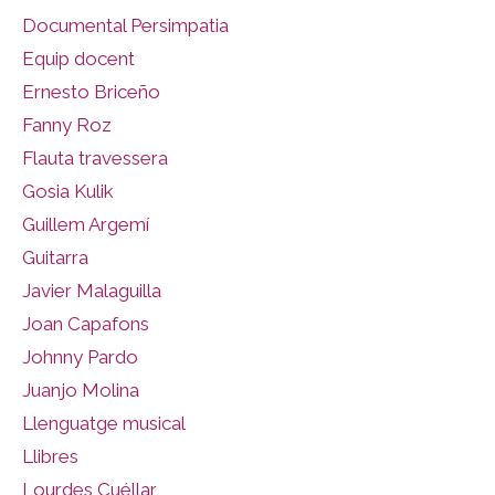
Documental Persimpatia
Equip docent
Ernesto Briceño
Fanny Roz
Flauta travessera
Gosia Kulik
Guillem Argemí
Guitarra
Javier Malaguilla
Joan Capafons
Johnny Pardo
Juanjo Molina
Llenguatge musical
Llibres
Lourdes Cuéllar