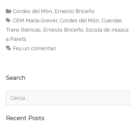
Categories
Cordes del Món
,
Ernesto Briceño
Etiquetes
CEM María Grever
,
Cordes del Món
,
Cuerdas
Trans Ibéricas
,
Ernesto Briceño
,
Escola de música
a Parets
Feu un comentari
Search
Cerca:
Recent Posts