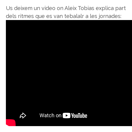
Us deixem un video on Aleix Tobias explica part
dels ritmes que es van tebalalr a les jornades: