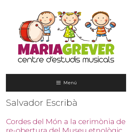
Vés
al
contingut
Menú
Salvador Escribà
Cordes del Món a la cerimònia de
re-obertura del Museu etnològic