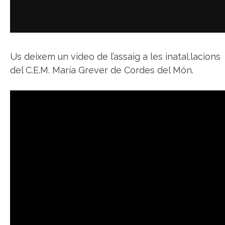
Us deixem un video de l’assaig a les inatal.lacions
del C.E.M. María Grever de Cordes del Món.