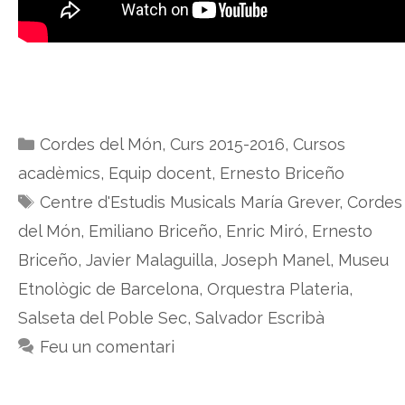
Categories
Cordes del Món
,
Curs 2015-2016
,
Cursos
acadèmics
,
Equip docent
,
Ernesto Briceño
Etiquetes
Centre d'Estudis Musicals María Grever
,
Cordes
del Món
,
Emiliano Briceño
,
Enric Miró
,
Ernesto
Briceño
,
Javier Malaguilla
,
Joseph Manel
,
Museu
Etnològic de Barcelona
,
Orquestra Plateria
,
Salseta del Poble Sec
,
Salvador Escribà
Feu un comentari