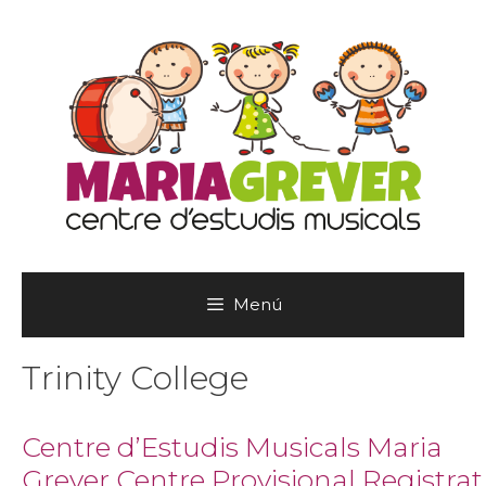
Vés
al
contingut
Menú
Trinity College
Centre d’Estudis Musicals Maria
Grever Centre Provisional Registrat