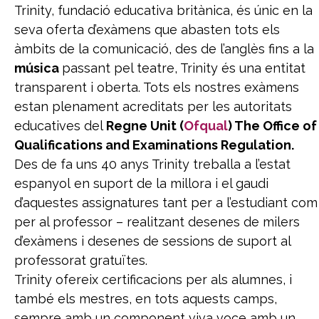
Trinity, fundació educativa britànica, és únic en la
seva oferta d’exàmens que abasten tots els
àmbits de la comunicació, des de l’anglès fins a la
música
passant pel teatre, Trinity és una entitat
transparent i oberta. Tots els nostres exàmens
estan plenament acreditats per les autoritats
educatives del
Regne Unit (
Ofqual
) The Office of
Qualifications and Examinations Regulation.
Des de fa uns 40 anys Trinity treballa a l’estat
espanyol en suport de la millora i el gaudi
d’aquestes assignatures tant per a l’estudiant com
per al professor – realitzant desenes de milers
d’exàmens i desenes de sessions de suport al
professorat gratuïtes.
Trinity ofereix certificacions per als alumnes, i
també els mestres, en tots aquests camps,
sempre amb un component viva voce amb un