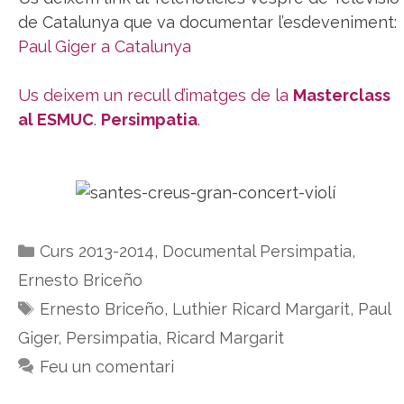
de Catalunya que va documentar l’esdeveniment:
Paul Giger a Catalunya
Us deixem un recull d’imatges de la
Masterclass
al ESMUC
.
Persimpatia
.
Categories
Curs 2013-2014
,
Documental Persimpatia
,
Ernesto Briceño
Etiquetes
Ernesto Briceño
,
Luthier Ricard Margarit
,
Paul
Giger
,
Persimpatia
,
Ricard Margarit
Feu un comentari