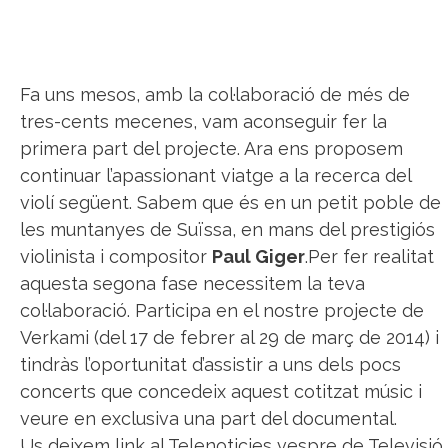
Fa uns mesos, amb la col·laboració de més de
tres-cents mecenes, vam aconseguir fer la
primera part del projecte. Ara ens proposem
continuar l’apassionant viatge a la recerca del
violí següent. Sabem que és en un petit poble de
les muntanyes de Suïssa, en mans del prestigiós
violinista i compositor
Paul Giger
.Per fer realitat
aquesta segona fase necessitem la teva
col·laboració. Participa en el nostre projecte de
Verkami (del 17 de febrer al 29 de març de 2014) i
tindràs l’oportunitat d’assistir a uns dels pocs
concerts que concedeix aquest cotitzat músic i
veure en exclusiva una part del documental.
Us deixem link al Telenoticies vespre de Televisió