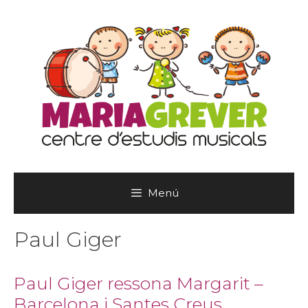
Vés
al
contingut
Menú
Paul Giger
Paul Giger ressona Margarit –
Barcelona i Santes Creus