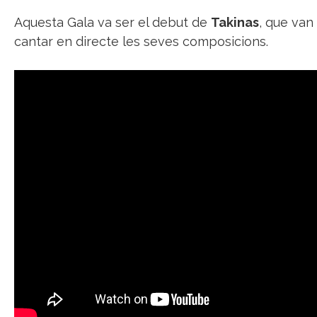
Aquesta Gala va ser el debut de
Takinas
, que van
cantar en directe les seves composicions.