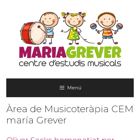
Vés
al
contingut
Menú
Àrea de Musicoteràpia CEM
maría Grever