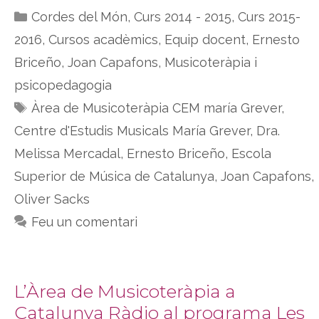
Categories
Cordes del Món
,
Curs 2014 - 2015
,
Curs 2015-
2016
,
Cursos acadèmics
,
Equip docent
,
Ernesto
Briceño
,
Joan Capafons
,
Musicoteràpia i
psicopedagogia
Etiquetes
Àrea de Musicoteràpia CEM maría Grever
,
Centre d'Estudis Musicals María Grever
,
Dra.
Melissa Mercadal
,
Ernesto Briceño
,
Escola
Superior de Música de Catalunya
,
Joan Capafons
,
Oliver Sacks
Feu un comentari
L’Àrea de Musicoteràpia a
Catalunya Ràdio al programa Les