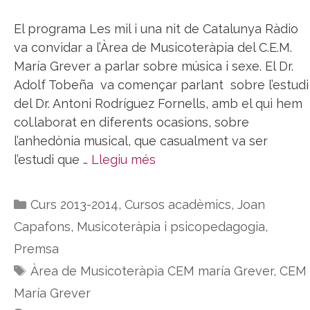
El programa Les mil i una nit de Catalunya Ràdio
va convidar a l’Àrea de Musicoteràpia del C.E.M.
María Grever a parlar sobre música i sexe. El Dr.
Adolf Tobeña va començar parlant sobre l’estudi
del Dr. Antoni Rodríguez Fornells, amb el qui hem
col.laborat en diferents ocasions, sobre
l’anhedònia musical, que casualment va ser
l’estudi que …
Llegiu més
Categories
Curs 2013-2014
,
Cursos acadèmics
,
Joan
Capafons
,
Musicoteràpia i psicopedagogia
,
Premsa
Etiquetes
Àrea de Musicoteràpia CEM maría Grever
,
CEM
María Grever