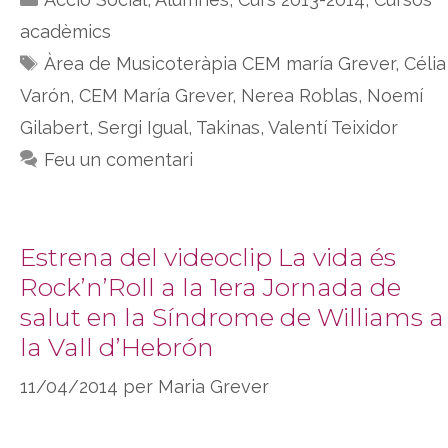
acadèmics
Etiquetes
Àrea de Musicoteràpia CEM maría Grever
,
Célia
Varón
,
CEM María Grever
,
Nerea Roblas
,
Noemí
Gilabert
,
Sergi Igual
,
Takinas
,
Valentí Teixidor
Feu un comentari
Estrena del videoclip La vida és
Rock’n’Roll a la 1era Jornada de
salut en la Síndrome de Williams a
la Vall d’Hebrón
11/04/2014
per
Maria Grever