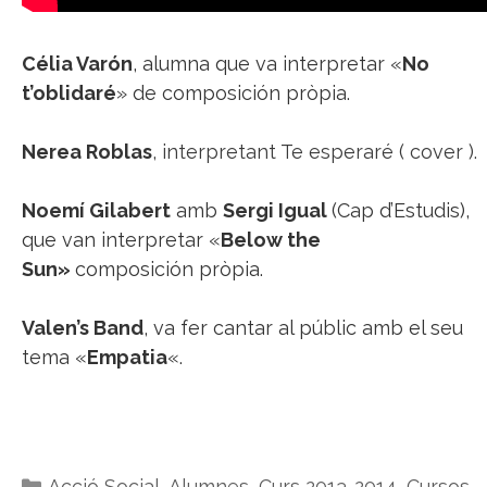
Célia Varón
, alumna que va interpretar «
No
t’oblidaré
» de composición pròpia.
Nerea Roblas
, interpretant Te esperaré ( cover ).
Noemí Gilabert
amb
Sergi Igual
(Cap d’Estudis),
que van interpretar «
Below the
Sun»
composición pròpia.
Valen’s Band
, va fer cantar al públic amb el seu
tema «
Empatia
«.
Categories
Acció Social
,
Alumnes
,
Curs 2013-2014
,
Cursos