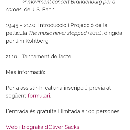
3r moviment concert Brandenburg per a
cordes
, de J. S. Bach
19.45 – 21.10 Introducció i Projecció de la
pel·lícula
The music never stopped
(2011), dirigida
per Jim Kohlberg
21.10 Tancament de l’acte
Més informació:
Per a assistir-hi cal una inscripció prèvia al
següent
formulari
.
L’entrada és gratuïta i limitada a 100 persones.
Web i biografia d’Oliver Sacks