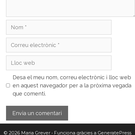
Nom
Correu
electrònic
Lloc
web
Desa el meu nom, correu electrònic i lloc web
en aquest navegador per a la pròxima vegada
que comenti.
© 2026 Maria Grever
• Funciona gràcies a
GeneratePress