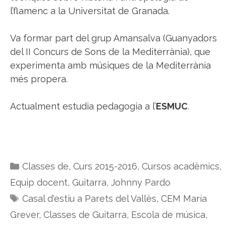
l’flamenc a la Universitat de Granada.
Va formar part del grup Amansalva (Guanyadors
del II Concurs de Sons de la Mediterrània), que
experimenta amb músiques de la Mediterrània
més propera.
Actualment estudia pedagogia a l’
ESMUC
.
Categories
Classes de
,
Curs 2015-2016
,
Cursos acadèmics
,
Equip docent
,
Guitarra
,
Johnny Pardo
Etiquetes
Casal d'estiu a Parets del Vallès
,
CEM María
Grever
,
Classes de Guitarra
,
Escola de música
,