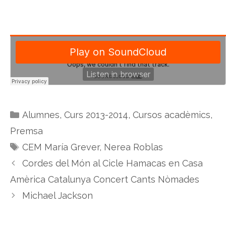
Categories
Alumnes
,
Curs 2013-2014
,
Cursos acadèmics
,
Premsa
Etiquetes
CEM María Grever
,
Nerea Roblas
Cordes del Món al Cicle Hamacas en Casa
Amèrica Catalunya Concert Cants Nòmades
Michael Jackson