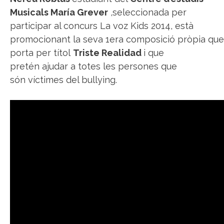
Musicals María Grever
,seleccionada per
participar al concurs La voz Kids 2014, està
promocionant la seva 1era composició pròpia que
porta per títol
Triste Realidad
i que
pretén ajudar a totes les persones que
són víctimes del bullying.