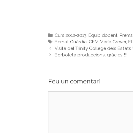
Categories
Curs 2012-2013
,
Equip docent
,
Prems
Etiquetes
Bernat Guàrdia
,
CEM María Grever
,
El
Visita del Trinity College dels Estat
Borboleta produccions, gràcies !!!!
Feu un comentari
Comentari