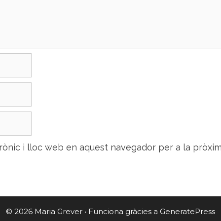
rònic i lloc web en aquest navegador per a la pròxi
© 2026 Maria Grever
• Funciona gràcies a
GeneratePress