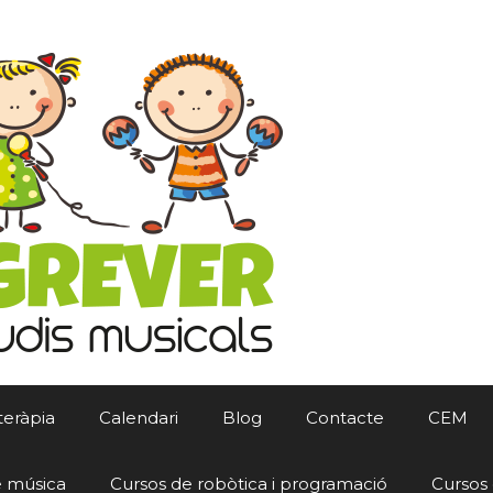
teràpia
Calendari
Blog
Contacte
CEM
e música
Cursos de robòtica i programació
Cursos