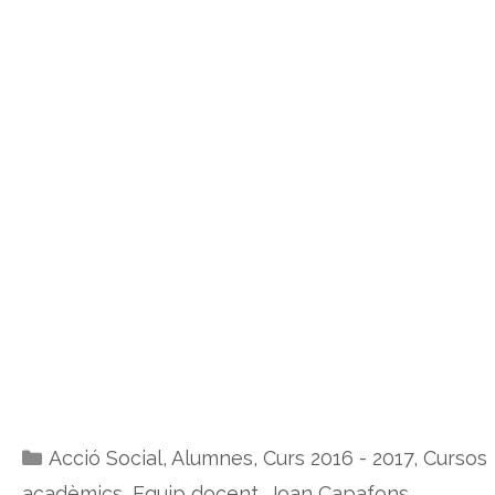
Categories
Acció Social
,
Alumnes
,
Curs 2016 - 2017
,
Cursos
acadèmics
,
Equip docent
,
Joan Capafons
,