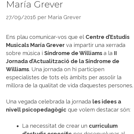
María Grever
27/09/2016
per
Maria Grever
Ens plau comunicar-vos que el
Centre d’Estudis
Musicals María Grever
va impartir una xerrada
sobre música i
Síndrome de Williams
a la
II
Jornada d’Actualització de la Síndrome de
Williams
. Una jornada on hi participen
especialistes de tots els àmbits per assolir la
millora de la qualitat de vida d’aquestes persones.
Una vegada celebrada la jornada
les idees a
nivell psicopedagògic
que volem destacar són:
La necessitat de crear un
curriculum
d’estudis específic
per desenvolupar al