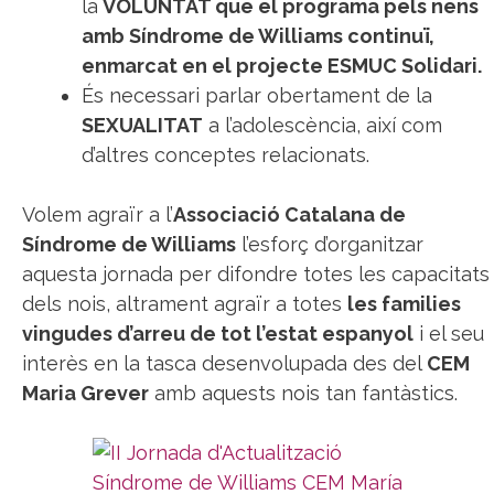
la
VOLUNTAT que el programa pels nens
amb Síndrome de Williams continuï,
enmarcat en el projecte ESMUC Solidari.
És necessari parlar obertament de la
SEXUALITAT
a l’adolescència, així com
d’altres conceptes relacionats.
Volem agraïr a l’
Associació Catalana de
Síndrome de Williams
l’esforç d’organitzar
aquesta jornada per difondre totes les capacitats
dels nois, altrament agraïr a totes
les families
vingudes d’arreu de tot l’estat espanyol
i el seu
interès en la tasca desenvolupada des del
CEM
Maria Grever
amb aquests nois tan fantàstics.