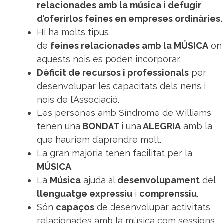
relacionades amb la música i defugir
d’oferirlos feines en empreses ordinàries.
Hi ha molts tipus
de
feines relacionades amb la MÚSICA
on
aquests nois es poden incorporar.
Dèficit de recursos i professionals
per
desenvolupar les capacitats dels nens i
nois de l’Associació.
Les persones amb Síndrome de Williams
tenen una
BONDAT
i una
ALEGRIA
amb la
que hauríem d’aprendre molt.
La gran majoria tenen facilitat per la
MÚSICA
.
La
Música
ajuda al
desenvolupament
del
llenguatge expressiu
i
comprenssiu
.
Són
capaços
de desenvolupar activitats
relacionades amb la música com sessions