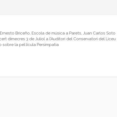
Ernesto Briceño
,
Escola de música a Parets
,
Juan Carlos Soto
rt dimecres 3 de Juliol a l’Auditori del Conservatori del Liceu
o sobre la pel.lícula Persimpatia