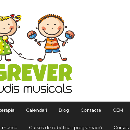
teràpia
Calendari
Blog
Contacte
CEM
e música
Cursos de robòtica i programació
Cursos