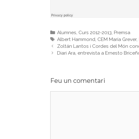
Categories
Alumnes
,
Curs 2012-2013
,
Premsa
Etiquetes
Albert Hammond
,
CEM María Grever
,
Zoltán Lantos i Cordes del Món conce
Diari Ara, entrevista a Ernesto Briceñ
Feu un comentari
Comentari