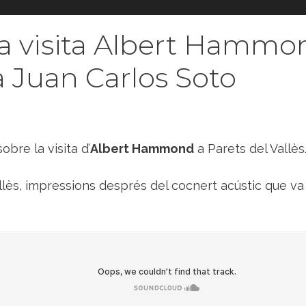
a visita Albert Hammon
 a Juan Carlos Soto
bre la visita d’
Albert Hammond
a Parets del Vallès
llès, impressions després del cocnert acústic que va 