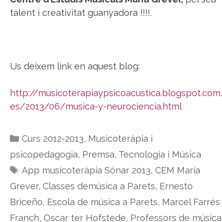
talent i creativitat guanyadora !!!!.
Us deixem link en aquest blog:
http://musicoterapiaypsicoacustica.blogspot.com.
es/2013/06/musica-y-neurociencia.html
Categories
Curs 2012-2013
,
Musicoteràpia i
psicopedagogia
,
Premsa
,
Tecnologia i Música
Etiquetes
App musicoteràpia Sónar 2013
,
CEM María
Grever
,
Classes demúsica a Parets
,
Ernesto
Briceño
,
Escola de música a Parets
,
Marcel Farrés
Franch
,
Oscar ter Hofstede
,
Professors de música