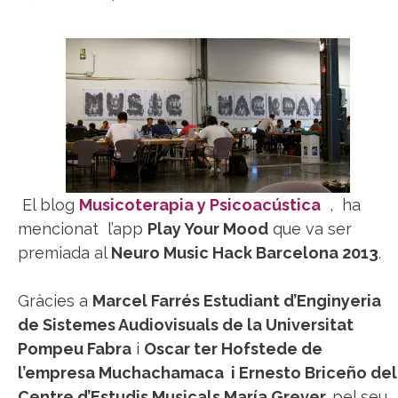
El blog
Musicoterapia y Psicoacústica
, ha
mencionat l’app
Play Your Mood
que va ser
premiada al
Neuro Music Hack Barcelona 2013
.
Gràcies a
Marcel Farrés Estudiant d’Enginyeria
de Sistemes Audiovisuals de la Universitat
Pompeu Fabra
i
Oscar ter Hofstede de
l’empresa Muchachamaca
i Ernesto Briceño del
Centre d’Estudis Musicals María Grever,
pel seu