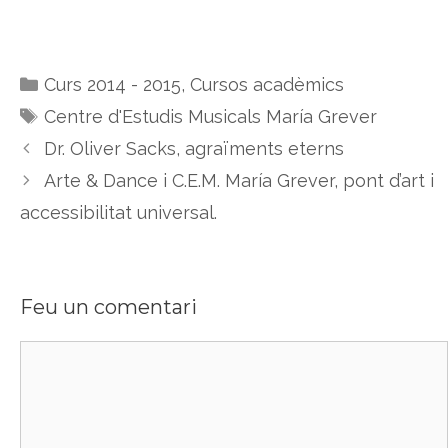
Categories
Curs 2014 - 2015
,
Cursos acadèmics
Etiquetes
Centre d'Estudis Musicals María Grever
Dr. Oliver Sacks, agraïments eterns
Arte & Dance i C.E.M. María Grever, pont d’art i
accessibilitat universal.
Feu un comentari
Comentari