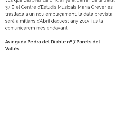
vos que després de cinc anys al Carrer de la Salut
37 B el Centre d’Estudis Musicals María Grever es
trasllada a un nou emplaçament, la data prevista
serà a mitjans d’Abril d’aquest any 2015 i us la
comunicarem més endavant.
Avinguda Pedra del Diable nº 7 Parets del
Vallès.