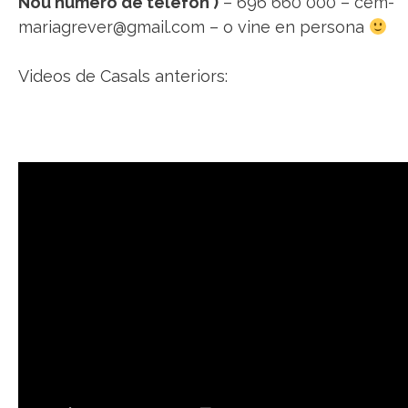
Nou número de telèfon )
– 696 660 000 – cem-
mariagrever@gmail.com – o vine en persona
Videos de Casals anteriors: