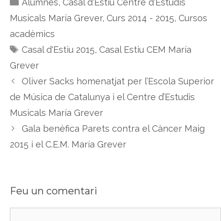
Categories
Alumnes
,
Casal d'Estiu Centre d'Estudis
Musicals María Grever
,
Curs 2014 - 2015
,
Cursos
acadèmics
Etiquetes
Casal d'Estiu 2015
,
Casal Estiu CEM María
Grever
Oliver Sacks homenatjat per l’Escola Superior
de Música de Catalunya i el Centre d’Estudis
Musicals María Grever
Gala benèfica Parets contra el Càncer Maig
2015 i el C.E.M. María Grever
Feu un comentari
Comentari