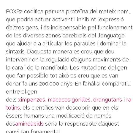
FOXP2 codifica per una proteïna del mateix nom,
que podria actuar activant i inhibint l’expressió
d’altres gens, i és indispensable pel funcionament
de les diverses zones cerebrals del llenguatge
que ajudaria a articular les paraules i dominar la
sintaxis. D’aquesta manera es creu que deu
intervenir en la regulació d’alguns moviments de
la cara i de la mandíbula. Les mutacions del gen
que fan possible tot això es creu que es van
donar fa uns 200.000 anys. En l’anàlisi comparatiu
entre el gen
dels
ximpanzés
,
macacos
,
goril·les
,
orangutans
i
ra
tolins
, els científics van descobrir que en els
éssers humans una modificació de només
dos
aminoàcids
seria la responsable d’aquest
canvi tan fonamental.