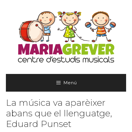
Vés
al
contingut
Menú
La música va aparèixer
abans que el llenguatge,
Eduard Punset