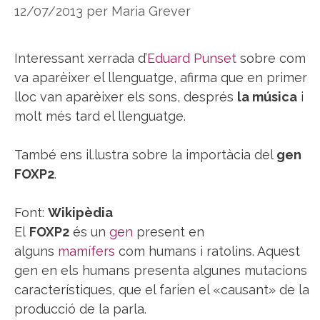
12/07/2013
per
Maria Grever
Interessant xerrada d’
Eduard Punset
sobre com
va aparèixer el llenguatge, afirma que en primer
lloc van aparèixer els sons, després
la música
i
molt més tard el llenguatge.
També ens il.lustra sobre la importàcia del
gen
FOXP2
.
Font:
Wikipèdia
El
FOXP2
és un
gen
present en
alguns
mamífers
com humans i ratolins. Aquest
gen en els humans presenta algunes mutacions
característiques, que el farien el «causant» de la
producció de la parla.