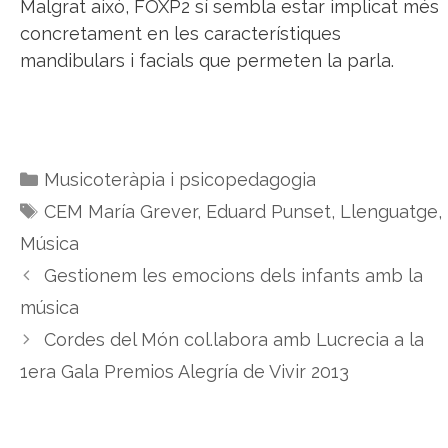
Malgrat això, FOXP2 sí sembla estar implicat més
concretament en les característiques
mandibulars i facials que permeten la parla.
Categories
Musicoteràpia i psicopedagogia
Etiquetes
CEM María Grever
,
Eduard Punset
,
Llenguatge
,
Música
Gestionem les emocions dels infants amb la
música
Cordes del Món col.labora amb Lucrecia a la
1era Gala Premios Alegría de Vivir 2013